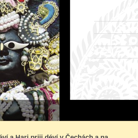
ví a Hari priji déví v Čechách a na