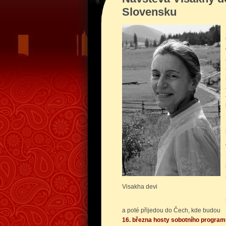
Slovensku
Visakha devi
a poté přijedou do Čech, kde budou
16. března hosty sobotního program