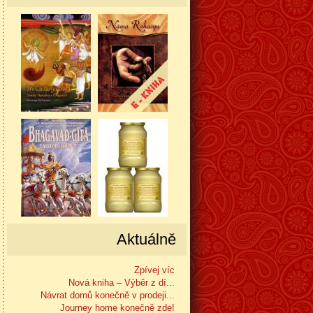
Aktuálně
Zpívej víc
Nová kniha – Výběr z dí...
Návrat domů konečně v prodeji...
Journey home konečně zde!