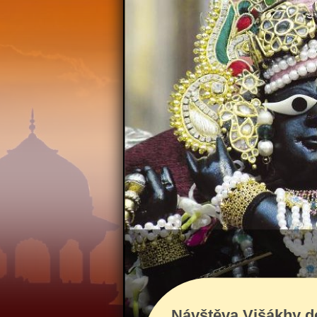
Návštěva Višákhy dé