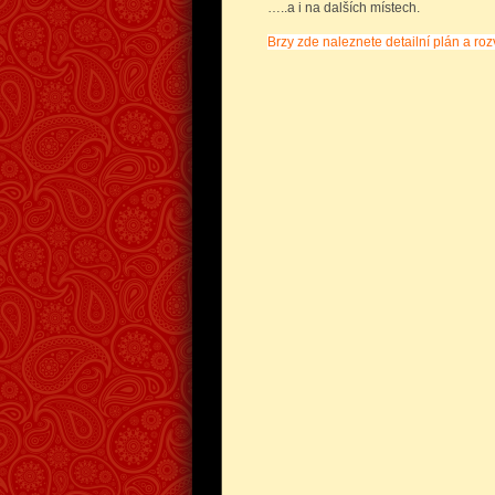
…..a i na dalších místech.
Brzy zde naleznete detailní plán a ro