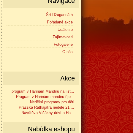
Navigace
Šrí Džagannáth
Pořádané akce
Událo se
Zajímavosti
Fotogalerie
O nás
Akce
program v Harinam Mandiru na list...
Pragram v Harinám mandiru říje...
Nedělní programy pro děti
Pražská Rathajátra neděle 21....
Návštěva Višákhy déví a Ha...
Nabídka eshopu