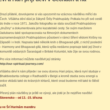
Drazí přátelé, dovolujeme si vás upozornit na vzácnou návštěvu mířící do
Čech. Višákha déví dásí je žákyně Šríly Prabhupády. Potkala ho při své cestě
do Indie v roce 1971. Jakožto fotografka se stala součástí Prabhupádovy
„družiny“ a dokumentovala jeho kazatelské cesty. Se svým manželem
Jadubarou také spolupracovala na filmových dokumentech
zaznamenávajících Prabhupádovo působení v rámci šíření vědomí Krišny na
Západě i v Indii. Napsala také několik knih o Bhagavad-gítě, z nichž poslední
– Harmony and Bhagavad-gítá, která vyšla nedávno popisuje také její život v
komunitě oddaných Šaranágati v Britské Kolumbii, kde žije se svou rodinou.
Pro více informací můžete navštívit její stránky
http://our-spiritual-journey.com/
Višákha déví k nám přijede i se svou dcerou Hari prijou, která nyní studuje v
Bhaktivedanta college v Radhadéši v Belgii a kromě studia svou energii a
srdce vkládá také do krásných kírtanů, které snad budeme mít také to štěstí
zažít.
Přesný plán návštěvy je ještě ve vývoji, ale jisté je že nejdříve navštíví
Slovensko – od 13. -15. března
u ve Šrí Harinám mandiru