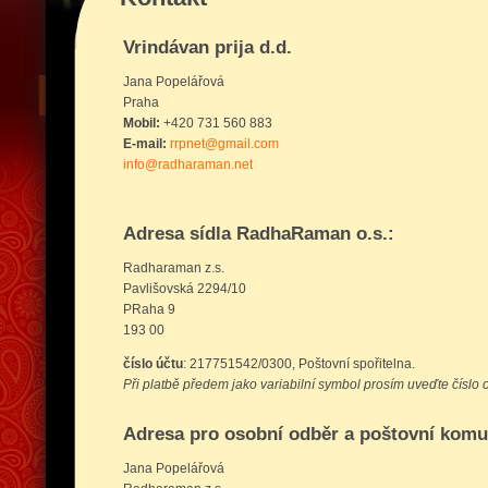
Vrindávan prija d.d.
Jana Popelářová
Praha
Mobil:
+420 731 560 883
E-mail:
rrpnet@gmail.com
info@radharaman.net
Adresa sídla RadhaRaman o.s.:
Radharaman z.s.
Pavlišovská 2294/10
PRaha 9
193 00
číslo účtu
: 217751542/0300, Poštovní spořitelna.
Při platbě předem jako variabilní symbol prosím uveďte číslo 
Adresa pro osobní odběr a poštovní komu
Jana Popelářová